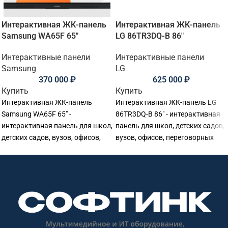
Интерактивная ЖК-панель
Интерактивная ЖК-панель
Samsung WA65F 65"
LG 86TR3DQ-B 86"
Интерактивные панели
Интерактивные панели
Samsung
LG
370 000
₽
625 000
₽
Купить
Купить
Интерактивная ЖК-панель
Интерактивная ЖК-панель LG
Samsung WA65F 65" -
86TR3DQ-B 86" - интерактивная
интерактивная панель для школ,
панель для школ, детских садов,
детских садов, вузов, офисов,
вузов, офисов, переговорных
переговорных комнат и учебных
комнат и учебных аудиторий.
аудиторий. Основные
Основные параметры:
параметры: диагональ: 65
диагональ: 86 дюймов,
дюймов, разрешение:
разрешение: 3840x2160@60Гц
3840x2160@60Гц (16:9), сенсор:
(16:9), сенсор: 50 касаний,
20 касаний, яркость: 400, ос /
яркость: 390, ос /
совместимость: Android.
совместимость: Android.