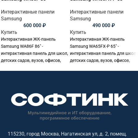
Интерактивные панели
Интерактивные панели
Samsung
Samsung
600 000
₽
490 000
₽
Купить
Купить
Интерактивная ЖК-панель
Интерактивная ЖК-панель
Samsung WA86F 86" -
Samsung WA65FX-P 65" -
интерактивная панель для школ,
интерактивная панель для школ,
детских садов, вузов, офисов,
детских садов, вузов, офисов,
переговорных комнат и учебных
переговорных комнат и учебных
аудиторий. Основные
аудиторий. Основные
параметры: диагональ: 86
параметры: диагональ: 65
дюймов, разрешение:
дюймов, разрешение:
3840x2160@60Гц (16:9), сенсор:
3840x2160@60Гц (16:9), сенсор:
20 касаний, яркость: 400, ос /
50 касаний, яркость: 450, ос /
совместимость: Android.
совместимость: Android.
115230, город Москва, Нагатинская ул, д. 2, помещ.