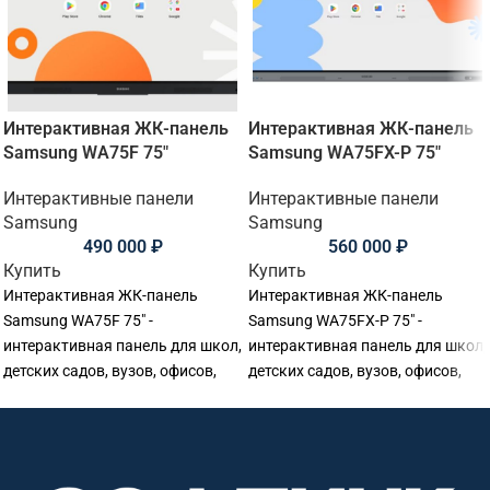
Интерактивная ЖК-панель
Интерактивная ЖК-панель
Samsung WA75F 75"
Samsung WA75FX-P 75"
Интерактивные панели
Интерактивные панели
Samsung
Samsung
490 000
₽
560 000
₽
Купить
Купить
Интерактивная ЖК-панель
Интерактивная ЖК-панель
Samsung WA75F 75" -
Samsung WA75FX-P 75" -
интерактивная панель для школ,
интерактивная панель для школ,
детских садов, вузов, офисов,
детских садов, вузов, офисов,
переговорных комнат и учебных
переговорных комнат и учебных
аудиторий. Основные
аудиторий. Основные
параметры: диагональ: 75
параметры: диагональ: 75
дюймов, разрешение:
дюймов, разрешение: