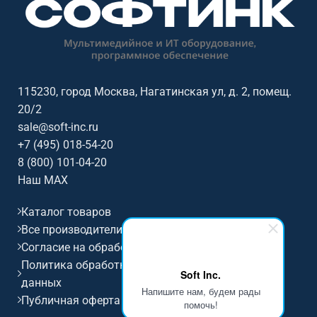
3840x2160@60Гц (16:9), сенсор:
3840x2160@60Гц (16:9), сенсор:
20 касаний, яркость: 400, ос /
50 касаний, яркость: 450, ос /
совместимость: Android.
совместимость: Android.
115230, город Москва, Нагатинская ул, д. 2, помещ.
20/2
sale@soft-inc.ru
+7 (495) 018-54-20
8 (800) 101-04-20
Наш MAX
Каталог товаров
Все производители
Согласие на обработку персональных данных
Политика обработки и защиты персональных
Soft Inc.
данных
Напишите нам, будем рады
Публичная оферта
помочь!