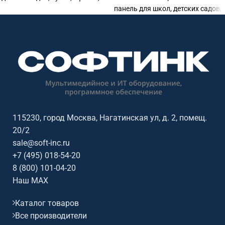
панель для школ, детских садов,
переговорных комнат и учебных
вузов, офисов, переговорных
аудиторий. Основные
комнат и учебных аудиторий.
параметры: диагональ: 75
Основные параметры:
дюймов, разрешение:
диагональ: 65 дюймов,
3840x2160@60Гц (16:9), сенсор:
разрешение: 3840x2160@60Гц
50 касаний, яркость: 450, ос /
(16:9), сенсор: 40 касаний,
совместимость: Android.
яркость: 500, ос /
совместимость: Linux.
115230, город Москва, Нагатинская ул, д. 2, помещ.
20/2
sale@soft-inc.ru
+7 (495) 018-54-20
8 (800) 101-04-20
Наш MAX
Каталог товаров
Все производители