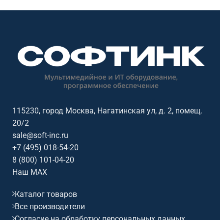
переговорных комнат и учебных
переговорных комнат и учебных
аудиторий. Основные
аудиторий. Основные
параметры: диагональ: 86
параметры: диагональ: 75
дюймов, разрешение:
дюймов, разрешение:
3840x2160@60Гц (16:9), сенсор:
3840x2160@60Гц (16:9), сенсор:
20 касаний, яркость: 400, ос /
20 касаний, яркость: 400, ос /
совместимость: Android.
совместимость: Android.
115230, город Москва, Нагатинская ул, д. 2, помещ.
20/2
sale@soft-inc.ru
+7 (495) 018-54-20
8 (800) 101-04-20
Наш MAX
Каталог товаров
Все производители
Согласие на обработку персональных данных