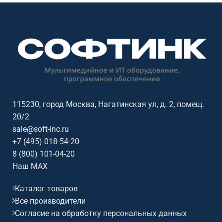
аудиторий. Основные
аудиторий. Основные
параметры: диагональ: 86
параметры: диагональ: 65
дюймов, разрешение:
дюймов, разрешение:
3840x2160@60Гц (16:9), сенсор:
3840x2160@60Гц (16:9), сенсор:
20 касаний, яркость: 400, ос /
20 касаний, яркость: 400, ос /
совместимость: Android.
совместимость: Android.
115230, город Москва, Нагатинская ул, д. 2, помещ.
20/2
sale@soft-inc.ru
+7 (495) 018-54-20
8 (800) 101-04-20
Наш MAX
Каталог товаров
Все производители
Согласие на обработку персональных данных