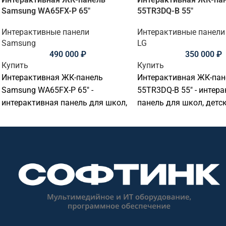
Samsung WA65FX-P 65"
55TR3DQ-B 55"
Интерактивные панели
Интерактивные панели
Samsung
LG
490 000
₽
350 000
₽
Купить
Купить
Интерактивная ЖК-панель
Интерактивная ЖК-пан
Samsung WA65FX-P 65" -
55TR3DQ-B 55" - интер
интерактивная панель для школ,
панель для школ, детск
детских садов, вузов, офисов,
вузов, офисов, перего
переговорных комнат и учебных
комнат и учебных ауди
аудиторий. Основные параметры:
Основные параметры: 
диагональ: 65 дюймов,
55 дюймов, разрешени
разрешение: 3840x2160@60Гц
3840x2160@60Гц (16:9),
(16:9), сенсор: 50 касаний,
касаний, яркость: 390, 
яркость: 450, ос / совместимость:
совместимость: Android
Android.