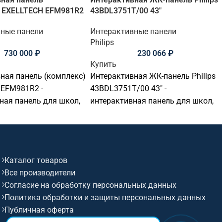
) EXELLTECH EFM981R2
43BDL3751T/00 43"
вные панели
Интерактивные панели
Philips
730 000
₽
230 066
₽
Купить
ная панель (комплекс)
Интерактивная ЖК-панель Philips
 EFM981R2 -
43BDL3751T/00 43" -
ная панель для школ,
интерактивная панель для школ,
ов, вузов, офисов,
детских садов, вузов, офисов,
ых комнат и учебных
переговорных комнат и учебных
 Основные параметры:
аудиторий. Основные параметры:
 98 дюймов,
диагональ: 43 дюймов,
Каталог товаров
е: 3840x2160@60Гц
разрешение: 3840x2160@60Гц
Все производители
сор: 40 касаний,
(16:9), сенсор: 10 касаний,
Согласие на обработку персональных данных
0, ос / совместимость:
яркость: 450, ос / совместимость:
Политика обработки и защиты персональных данных
Android.
Публичная оферта