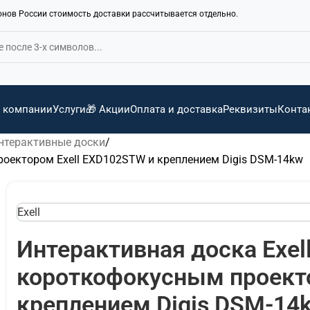
ионов России стоимость доставки рассчитывается отдельно.
 компании
Услуги
🎁 Акции
Оплата и доставка
Реквизиты
Конта
нтерактивные доски
роектором Exell EXD102STW и креплением Digis DSM-14kw
Exell
Интерактивная доска Exel
короткофокусным проекто
креплением Digis DSM-14