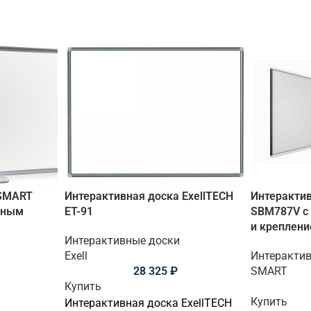
 SMART
Интерактивная доска ExellTECH
Интеракти
вным
ET-91
SBM787V с
и креплен
Интерактивные доски
Exell
Интеракти
28 325
₽
SMART
Купить
Купить
Интерактивная доска ExellTECH