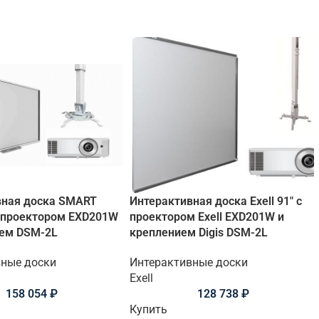
вная доска SMART
Интерактивная доска Exell 91" с
 проектором EXD201W
проектором Exell EXD201W и
ием DSM-2L
креплением Digis DSM-2L
вные доски
Интерактивные доски
Exell
158 054
₽
128 738
₽
Купить