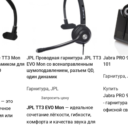
е TT3 Mon
JPL Проводная гарнитура JPL TT3
Jabra PRO 
амиком для
EVO Mon со всенаправленным
101
O
шумоподавлением, разъем QD,
Гарнитура
,
один динамик
Гарнитура
,
JPL
Купить
Jabra PRO 9
Запросить цену
— это
- гарнитура
JPL TT3 EVO Mon
— идеальное
ичное
офисной св
сочетание лёгкости, гибкости,
ия или
рабочее ме
комфорта и качества звука для
бы вашей
звонков, в