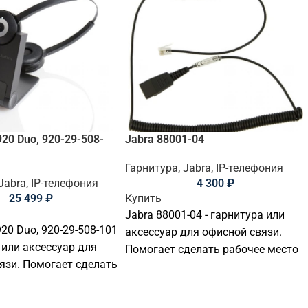
920 Duo, 920-29-508-
Jabra 88001-04
Гарнитура
,
Jabra
,
IP-телефония
Jabra
,
IP-телефония
4 300
₽
25 499
₽
Купить
Jabra 88001-04 - гарнитура или
20 Duo, 920-29-508-101
аксессуар для офисной связи.
 или аксессуар для
Помогает сделать рабочее место
язи. Помогает сделать
удобнее для звонков, видеовстреч
сто удобнее для
и ежедневной коммуникации.
идеовстреч и
Подходит для офисов,