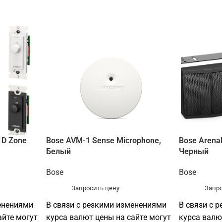
1D Zone
Bose AVM-1 Sense Microphone,
Bose Arena
Белый
Черный
Bose
Bose
Запросить цену
Запро
енениями
В связи с резкими изменениями
В связи с 
айте могут
курса валют цены на сайте могут
курса валю