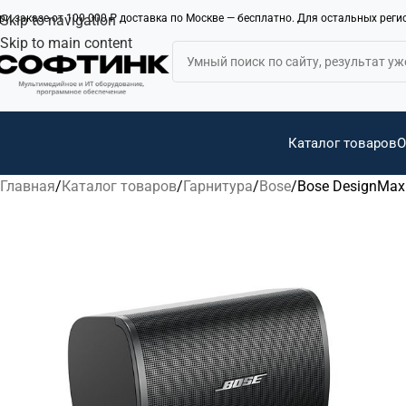
ри заказе от 100 000 ₽ доставка по Москве — бесплатно. Для остальных рег
Skip to navigation
Skip to main content
Каталог товаров
О
Главная
Каталог товаров
Гарнитура
Bose
Bose DesignMa