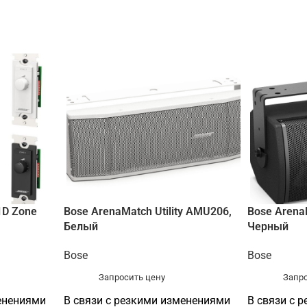
1D Zone
Bose ArenaMatch Utility AMU206,
Bose Arena
Белый
Черный
Bose
Bose
Запросить цену
Запро
енениями
В связи с резкими изменениями
В связи с 