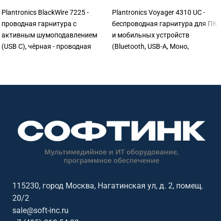
Plantronics BlackWire 7225 -
Plantronics Voyager 4310 UC -
проводная гарнитура с
беспроводная гарнитура для ПК
активным шумоподавлением
и мобильных устройств
(USB C), чёрная - проводная
(Bluetooth, USB-A, Моно,
гарнитура для IP-телефонии,
зарядная подставка) - аксессуар
звонков и онлайн-встреч.
для гарнитур и систем IP-
Подходит для операторов,
телефонии. Помогает
менеджеров, сотрудников
подключить, дооснастить или
поддержки и всех, кто много
восстановить комплект
общается голосом в течение
оборудования для ежедневной
рабочего дня. Подходит для
работы. Подходит для офисов,
офисов, переговорных, колл-
переговорных, колл-центров,
центров, служб поддержки и
служб поддержки и
распределённых команд.
распределённых команд.
115230, город Москва, Нагатинская ул, д. 2, помещ.
20/2
sale@soft-inc.ru