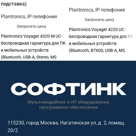
подставка)
Plantronics
,
IP-телефония
Plantronics
,
IP-телефония
Запросить цену
Запросить цену
Plantronics Voyager 4220 UC -
Plantronics Voyager 4320-M UC -
беспроводная гарнитура для ПК
беспроводная гарнитура для ПК
и мобильных устройств
и мобильных устройств
(Bluetooth, BT600, USB-A, MS
(Bluetooth, USB-A, Stereo, MS
Тимс, зарядная подставка UC) -
Тимс, зарядная подставка) -
программная лицензия для
программная лицензия для
систем IP-телефонии и ВКС.
систем IP-телефонии и ВКС.
Расширяет возможности
Расширяет возможности
корпоративной
корпоративной
коммуникационной платформы
коммуникационной платформы
и помогает масштабировать
и помогает масштабировать
систему без замены основной
систему без замены основной
инфраструктуры. Подходит для
инфраструктуры. Подходит для
офисов, переговорных, колл-
115230, город Москва, Нагатинская ул, д. 2, помещ.
офисов, переговорных, колл-
центров, служб поддержки и
20/2
центров, служб поддержки и
распределённых команд.