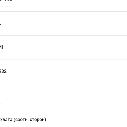
A
MI
232
вата (соотн. сторон)