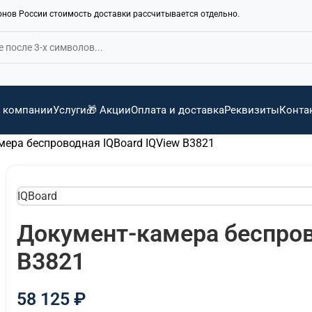
ионов России стоимость доставки рассчитывается отдельно.
 компании
Услуги
🎁 Акции
Оплата и доставка
Реквизиты
Конта
ера беспроводная IQBoard IQView B3821
IQBoard
Документ-камера беспров
B3821
58 125
₽