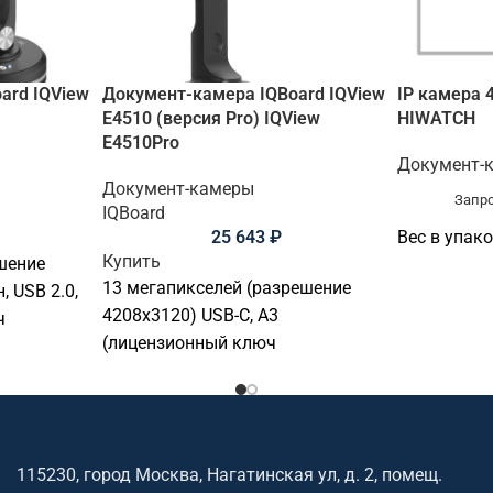
ard IQView
Документ-камера IQBoard IQView
IP камера 
E4510 (версия Pro) IQView
HIWATCH
E4510Pro
Документ-
Документ-камеры
Запро
IQBoard
25 643
₽
Вес в упако
Купить
шение
13 мегапикселей (разрешение
 USB 2.0,
4208х3120) USB-C, A3
ч
(лицензионный ключ
один
поддерживает только один
компьютер)
115230, город Москва, Нагатинская ул, д. 2, помещ.