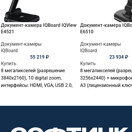
Документ-камера IQBoard IQView
Документ-камера IQBo
E4521
E6510
Документ-камеры
Документ-камеры
IQBoard
IQBoard
55 219
₽
23 934
₽
Купить
Купить
8 мегапикселей (разрешение
8 мегапикселей (разре
3840x2160), 10 digital zoom,
3256х2440) + микрофон,
интерфейсы: HDMI, VGA, USB 2.0,
A3 (лицензионный клю
встроенное программное
поддерживает только 
обеспечение без установки на ПК
компьютер)