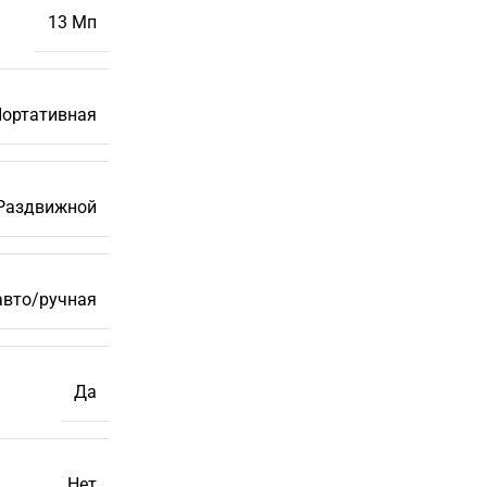
13 Мп
ортативная
Раздвижной
авто/ручная
Да
Нет