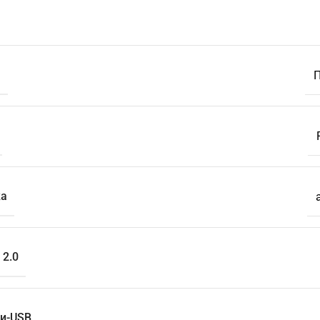
ы
П
ка
 2.0
и-USB