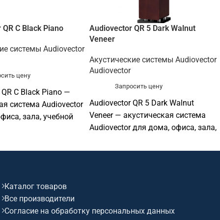
 QR C Black Piano
Audiovector QR 5 Dark Walnut
Veneer
ие системы Audiovector
Акустические системы Audiovector
Audiovector
сить цену
Запросить цену
 QR C Black Piano —
Audiovector QR 5 Dark Walnut
ая система Audiovector
Veneer — акустическая система
фиса, зала, учебной
Audiovector для дома, офиса, зала,
 ресторана, магазина
учебной аудитории, ресторана,
ссиональной
магазина или профессиональной
лляции. Софтинк
аудиоинсталляции. Софтинк
одобрать совместимое
поможет подобрать совместимое
ие и подготовить КП.
Каталог товаров
оборудование и подготовить КП.
Все производители
Согласие на обработку персональных данных