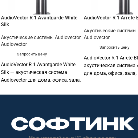
AudioVector R 1 Avantgarde White
AudioVector R 1 Arreté 
Silk
Акустические системы 
Акустические системы Audiovector
Audiovector
Audiovector
Запросить цену
Запросить цену
AudioVector R 1 Arreté B
AudioVector R 1 Avantgarde White
акустическая система A
Silk — акустическая система
для дома, офиса, зала,
Audiovector для дома, офиса, зала,
аудитории, ресторана,
учебной аудитории, ресторана,
или профессиональной
магазина или профессиональной
аудиоинсталляции. Со
аудиоинсталляции. Софтинк
поможет подобрать со
поможет подобрать совместимое
оборудование и подгот
оборудование и подготовить КП.