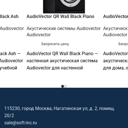
Black Ash
AudioVector QR Wall Black Piano
AudioVector
Audiovector
Акустические системы Audiovector
Акустическ
Audiovector
Audiovector
Запросить цену
Запро
lack Ash —
AudioVector QR Wall Black Piano —
AudioVector
udiovector
настенная акустическая система
акустическ
 учебной
Audiovector для настенной
для дома, о
 магазина
установки в офисах, залах, кафе,
аудитории,
магазинах, учебных и
или профе
фтинк
общественных помещениях.
аудиоинста
вместимое
Софтинк поможет подобрать
поможет п
овить КП.
совместимое оборудование и
оборудован
115230, город Москва, Нагатинская ул, д. 2, помещ.
подготовить КП.
20/2
sale@soft-inc.ru