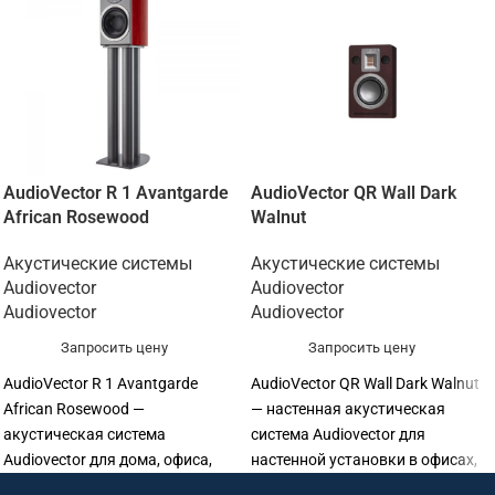
AudioVector R 1 Avantgarde
AudioVector QR Wall Dark
African Rosewood
Walnut
Акустические системы
Акустические системы
Audiovector
Audiovector
Audiovector
Audiovector
Запросить цену
Запросить цену
AudioVector R 1 Avantgarde
AudioVector QR Wall Dark Walnut
African Rosewood —
— настенная акустическая
акустическая система
система Audiovector для
Audiovector для дома, офиса,
настенной установки в офисах,
зала, учебной аудитории,
залах, кафе, магазинах, учебных