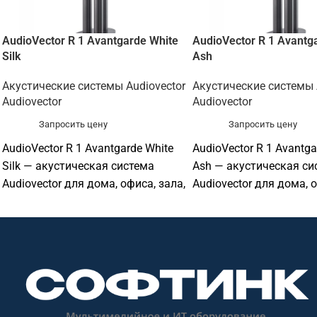
AudioVector R 1 Avantgarde White
AudioVector R 1 Avantg
Silk
Ash
Акустические системы Audiovector
Акустические системы 
Audiovector
Audiovector
Запросить цену
Запросить цену
AudioVector R 1 Avantgarde White
AudioVector R 1 Avantga
Silk — акустическая система
Ash — акустическая си
Audiovector для дома, офиса, зала,
Audiovector для дома, о
учебной аудитории, ресторана,
учебной аудитории, ре
магазина или профессиональной
магазина или професс
аудиоинсталляции. Софтинк
аудиоинсталляции. Со
поможет подобрать совместимое
поможет подобрать со
оборудование и подготовить КП.
оборудование и подгот