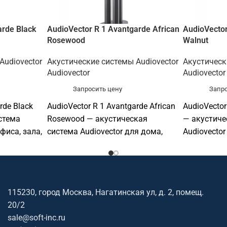
arde Black
AudioVector R 1 Avantgarde African
AudioVector 
Rosewood
Walnut
Audiovector
Акустические системы Audiovector
Акустическ
Audiovector
Audiovector
Запросить цену
Запро
rde Black
AudioVector R 1 Avantgarde African
AudioVector 
стема
Rosewood — акустическая
— акустиче
фиса, зала,
система Audiovector для дома,
Audiovector
сторана,
офиса, зала, учебной аудитории,
учебной ау
иональной
ресторана, магазина или
магазина и
фтинк
профессиональной
аудиоинста
вместимое
аудиоинсталляции. Софтинк
поможет п
115230, город Москва, Нагатинская ул, д. 2, помещ.
овить КП.
поможет подобрать совместимое
оборудован
20/2
оборудование и подготовить КП.
sale@soft-inc.ru