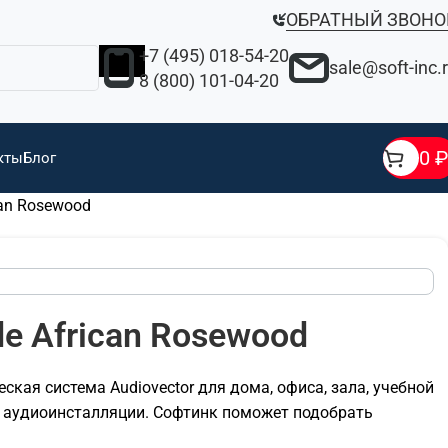
ОБРАТНЫЙ ЗВОНО
+7 (495) 018-54-20
sale@soft-inc.
8 (800) 101-04-20
0
₽
кты
Блог
can Rosewood
de African Rosewood
еская система Audiovector для дома, офиса, зала, учебной
й аудиоинсталляции. Софтинк поможет подобрать