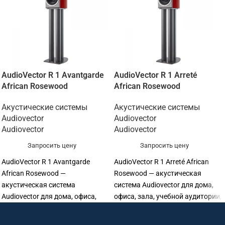
AudioVector R 1 Avantgarde
AudioVector R 1 Arreté
African Rosewood
African Rosewood
Акустические системы
Акустические системы
Audiovector
Audiovector
Audiovector
Audiovector
Запросить цену
Запросить цену
AudioVector R 1 Avantgarde
AudioVector R 1 Arreté African
African Rosewood —
Rosewood — акустическая
акустическая система
система Audiovector для дома,
Audiovector для дома, офиса,
офиса, зала, учебной аудитории,
зала, учебной аудитории,
ресторана, магазина или
ресторана, магазина или
профессиональной