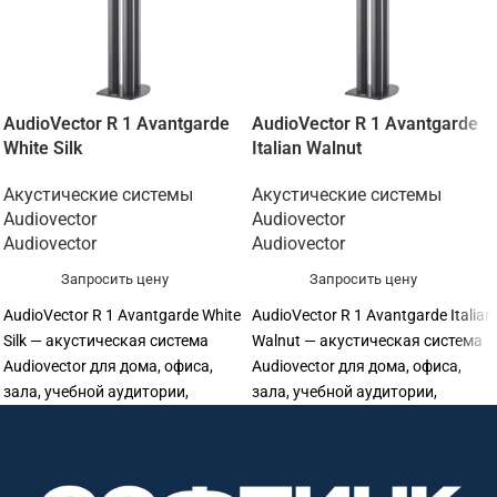
AudioVector R 1 Avantgarde
AudioVector R 1 Avantgarde
White Silk
Italian Walnut
Акустические системы
Акустические системы
Audiovector
Audiovector
Audiovector
Audiovector
Запросить цену
Запросить цену
AudioVector R 1 Avantgarde White
AudioVector R 1 Avantgarde Italian
Silk — акустическая система
Walnut — акустическая система
Audiovector для дома, офиса,
Audiovector для дома, офиса,
зала, учебной аудитории,
зала, учебной аудитории,
ресторана, магазина или
ресторана, магазина или
профессиональной
профессиональной
аудиоинсталляции. Софтинк
аудиоинсталляции. Софтинк
поможет подобрать
поможет подобрать