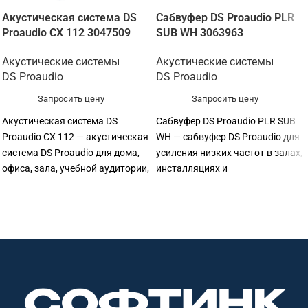
Акустическая система DS
Сабвуфер DS Proaudio PLR
Proaudio CX 112 3047509
SUB WH 3063963
Акустические системы
Акустические системы
DS Proaudio
DS Proaudio
Запросить цену
Запросить цену
Акустическая система DS
Сабвуфер DS Proaudio PLR SUB
Proaudio CX 112 — акустическая
WH — сабвуфер DS Proaudio для
система DS Proaudio для дома,
усиления низких частот в залах,
офиса, зала, учебной аудитории,
инсталляциях и
ресторана, магазина или
профессиональных
профессиональной
аудиосистемах. Тип ас:
аудиоинсталляции. Тип ас:
сабвуфер; тип установки:
двухполосная; тип установки:
корпусная; тип подключения:
корпусная; тип подключения:
пассивная. Софтинк поможет
пассивная. Софтинк поможет
подобрать совместимое
подобрать совместимое
оборудование и подготовить КП.
оборудование и подготовить КП.