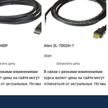
04DP
Aten 2L-7D02H-1
Aten
сить цену
Запросить цену
резкими изменениями
В связи с резкими изменениями
т цены на сайте могут
курса валют цены на сайте могут
 от актуальных. Но мы
отличаться от актуальных. Но мы
у готовы
по прежнему готовы
ить
предоставить