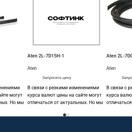
Aten 2L-7D15H-1
Aten 2L-7D
Aten
Aten
Запросить цену
Запро
енениями
В связи с резкими изменениями
В связи с 
айте могут
курса валют цены на сайте могут
курса валю
ных. Но мы
отличаться от актуальных. Но мы
отличаться
по прежнему готовы
по прежнем
предоставить
предостав