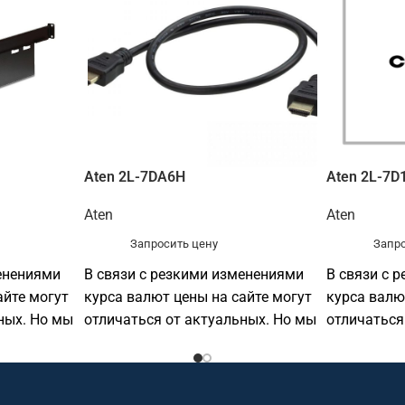
Aten 2L-7DA6H
Aten 2L-7D
Aten
Aten
Запросить цену
Запро
енениями
В связи с резкими изменениями
В связи с 
айте могут
курса валют цены на сайте могут
курса валю
ных. Но мы
отличаться от актуальных. Но мы
отличаться
по прежнему готовы
по прежнем
предоставить
предостав