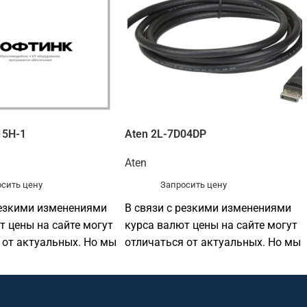
15H-1
Aten 2L-7D04DP
Aten
сить цену
Запросить цену
резкими изменениями
В связи с резкими изменениями
т цены на сайте могут
курса валют цены на сайте могут
 от актуальных. Но мы
отличаться от актуальных. Но мы
у готовы
по прежнему готовы
ить
предоставить