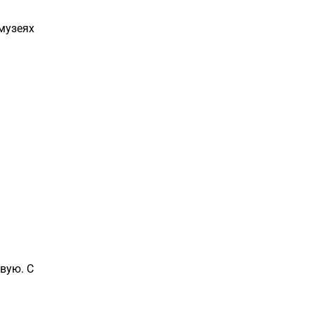
музеях
вую. С