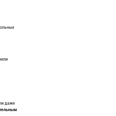
кольных
нели
ли даже
ательным