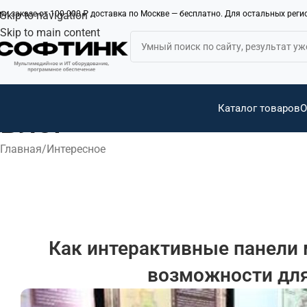
ри заказе от 100 000 ₽ доставка по Москве — бесплатно. Для остальных рег
Skip to navigation
Skip to main content
Каталог товаров
О
Блог
Главная
Интересное
Как интерактивные панели
возможности для