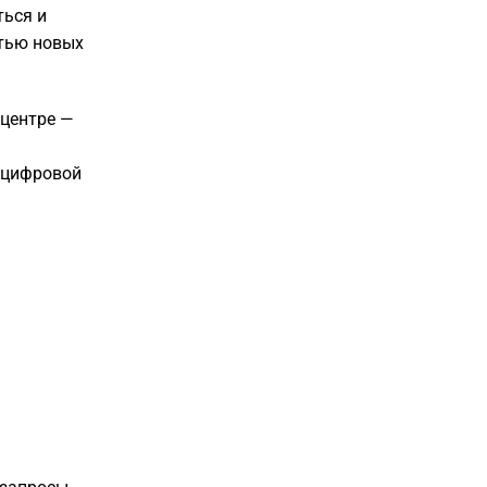
ться и
стью новых
 центре —
 цифровой