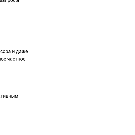
 запросы
нсора и даже
шое частное
активным